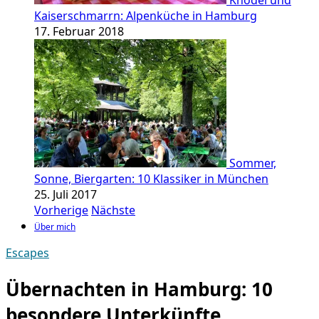
Knödel und
Kaiserschmarrn: Alpenküche in Hamburg
17. Februar 2018
Sommer,
Sonne, Biergarten: 10 Klassiker in München
25. Juli 2017
Vorherige
Nächste
Über mich
Escapes
Übernachten in Hamburg: 10
besondere Unterkünfte