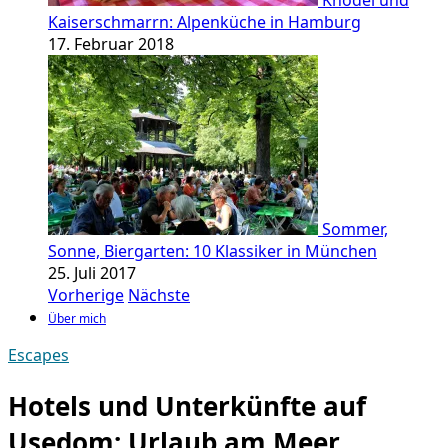
Knödel und
Kaiserschmarrn: Alpenküche in Hamburg
17. Februar 2018
Sommer,
Sonne, Biergarten: 10 Klassiker in München
25. Juli 2017
Vorherige
Nächste
Über mich
Escapes
Hotels und Unterkünfte auf
Usedom: Urlaub am Meer