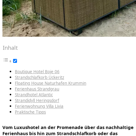
Inhalt
Boutique Hotel Boje 06
Strandschlafkorb Ückeritz
Floating House Naturhafen Krummin
Ferienhaus Strandgrau
Strandhotel Atlantic
Strandidyll Heringsdorf
Ferienwohnung Villa Livia
Praktische Tipps
Vom Luxushotel an der Promenade über das nachhaltige
Ferienhaus bis hin zum Strandschlafkorb oder das