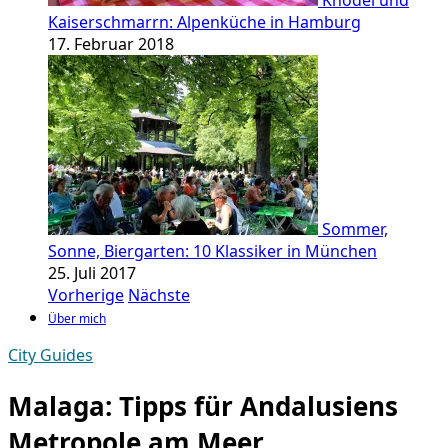
Knödel und
Kaiserschmarrn: Alpenküche in Hamburg
17. Februar 2018
Sommer,
Sonne, Biergarten: 10 Klassiker in München
25. Juli 2017
Vorherige
Nächste
Über mich
City Guides
Malaga: Tipps für Andalusiens
Metropole am Meer