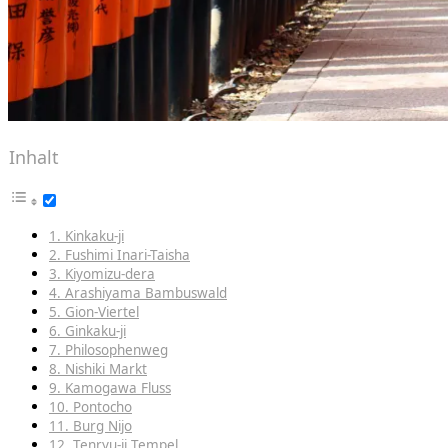
Inhalt
1. Kinkaku-ji
2. Fushimi Inari-Taisha
3. Kiyomizu-dera
4. Arashiyama Bambuswald
5. Gion-Viertel
6. Ginkaku-ji
7. Philosophenweg
8. Nishiki Markt
9. Kamogawa Fluss
10. Pontocho
11. Burg Nijo
12. Tenryu-ji Tempel