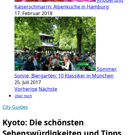
Knödel und
Kaiserschmarrn: Alpenküche in Hamburg
17. Februar 2018
Sommer,
Sonne, Biergarten: 10 Klassiker in München
25. Juli 2017
Vorherige
Nächste
Über mich
City Guides
Kyoto: Die schönsten
Sehenswürdigkeiten und Tipps