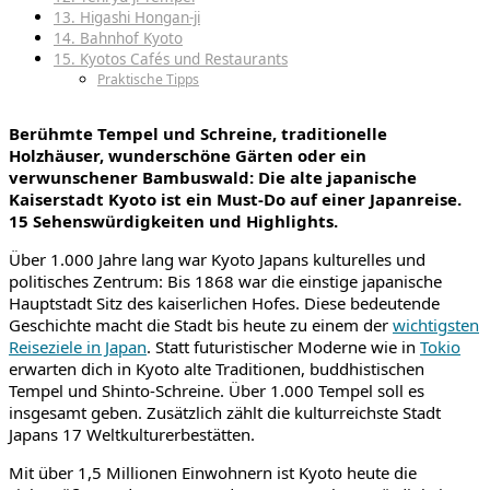
13. Higashi Hongan-ji
14. Bahnhof Kyoto
15. Kyotos Cafés und Restaurants
Praktische Tipps
Berühmte Tempel und Schreine, traditionelle
Holzhäuser, wunderschöne Gärten
oder ein
verwunschener Bambuswald: Die alte japanische
Kaiserstadt
Kyoto ist ein Must-Do auf einer Japanreise.
15 Sehenswürdigkeiten und Highlights.
Über 1.000 Jahre lang war Kyoto Japans kulturelles und
politisches Zentrum: Bis 1868 war die einstige japanische
Hauptstadt
Sitz des kaiserlichen Hofes. Diese bedeutende
Geschichte macht die Stadt bis heute zu einem der
wichtigsten
Reiseziele in Japan
. Statt futuristischer Moderne wie in
Tokio
erwarten dich in Kyoto alte Traditionen, buddhistischen
Tempel und Shinto-Schreine. Über 1.000 Tempel soll es
insgesamt geben. Zusätzlich zählt die kulturreichste Stadt
Japans 17 Weltkulturerbestätten.
Mit über 1,5 Millionen Einwohnern ist Kyoto heute die