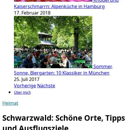
Knödel und
Kaiserschmarrn: Alpenküche in Hamburg
17. Februar 2018
Sommer,
Sonne, Biergarten: 10 Klassiker in München
25. Juli 2017
Vorherige
Nächste
Über mich
Heimat
Schwarzwald: Schöne Orte, Tipps
und Ausflugsziele