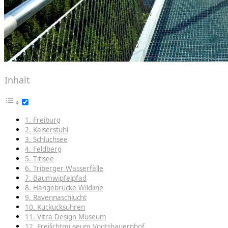
Inhalt
1. Freiburg
2. Kaiserstuhl
3. Schluchsee
4. Feldberg
5. Titisee
6. Triberger Wasserfälle
7. Baumwipfelpfad
8. Hängebrücke Wildline
9. Ravennaschlucht
10. Kuckucksuhren
11. Vitra Design Museum
12. Freilichtmuseum Vogtsbauernhof