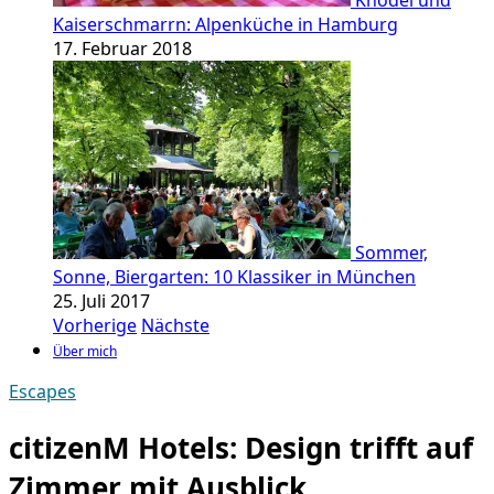
Knödel und
Kaiserschmarrn: Alpenküche in Hamburg
17. Februar 2018
Sommer,
Sonne, Biergarten: 10 Klassiker in München
25. Juli 2017
Vorherige
Nächste
Über mich
Escapes
citizenM Hotels: Design trifft auf
Zimmer mit Ausblick