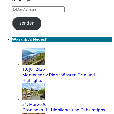
E-
Mail-
Adresse
senden
Was gibt’s Neues?
19. Juli 2026
Montenegro: Die schönsten Orte und
Highlights
31. Mai 2026
Groningen: 11 Highlights und Geheimtipps